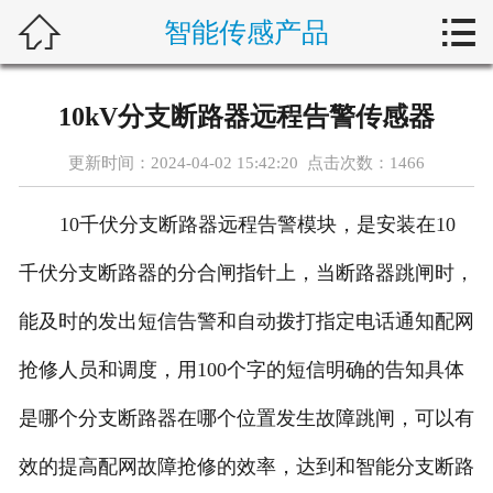



智能传感产品
首页
关于新楚
10kV分支断路器远程告警传感器
产品中心
更新时间：2024-04-02 15:42:20 点击次数：
1466
解决方案
10千伏分支断路器远程告警模块，是安装在10
典型案例
千伏分支断路器的分合闸指针上，当断路器跳闸时，
新闻动态
能及时的发出短信告警和自动拨打指定电话通知配网
抢修人员和调度，用100个字的短信明确的告知具体
行业动态
是哪个分支断路器在哪个位置发生故障跳闸，可以有
客户服务
效的提高配网故障抢修的效率，达到和智能分支断路
加入新楚