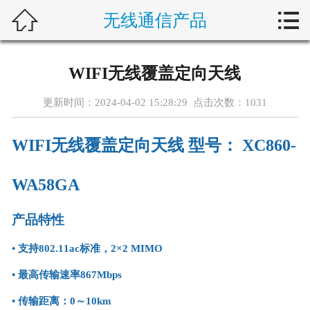



无线通信产品
首页
关于新楚
WIFI无线覆盖定向天线
产品中心
更新时间：2024-04-02 15:28:29 点击次数：
1031
解决方案
WIFI无线覆盖定向天线 型号： XC860-
典型案例
WA58GA
新闻动态
产品特性
行业动态
•
支持802.11ac标准，2×2 MIMO
客户服务
•
最高传输速率867Mbps
•
传输距离：0～10km
加入新楚