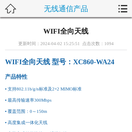



无线通信产品
首页
关于新楚
WIFI全向天线
产品中心
更新时间：2024-04-02 15:25:51 点击次数：
1094
解决方案
WIFI全向天线 型号：XC860-WA24
典型案例
产品特性
新闻动态
•
支持802.11b/g/n标准及2×2 MIMO标准
行业动态
•
最高传输速率300Mbps
•
覆盖范围：0～150m
客户服务
•
高度集成一体化天线
加入新楚