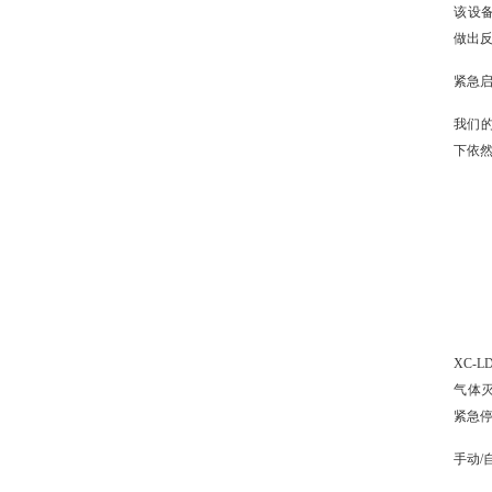
该设
做出
紧急启
我们
下依
XC-
气体
紧急
手动/