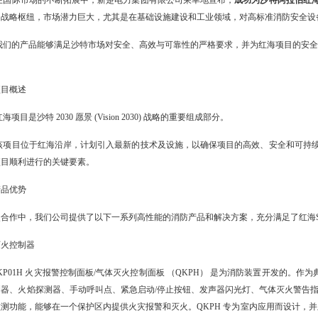
在国际市场的不断拓展中，新楚电力集团有限公司荣幸地宣布，
成功为沙特阿拉伯红
和战略枢纽，市场潜力巨大，尤其是在基础设施建设和工业领域，对高标准消防安全设
我们的产品能够满足沙特市场对安全、高效与可靠性的严格要求，并为红海项目的安
项目概述
红海项目是沙特 2030 愿景 (Vision 2030) 战略的重要组成部分。
该项目位于红海沿岸，计划引入最新的技术及设施，以确保项目的高效、安全和可持
项目顺利进行的关键要素。
产品优势
次合作中，我们公司提供了以下一系列高性能的消防产品和解决方案，充分满足了红海
灭火控制器
QKP01H 火灾报警控制面板/气体灭火控制面板 （QKPH） 是为消防装置开发的。作
测器、火焰探测器、手动
呼叫点
、紧急启动/停止按钮、发声器闪光灯、气体灭火警告
测功能，能够在一个保护区内提供火灾报警和灭火。QKPH 专为室内应用而设计，并且完全符合