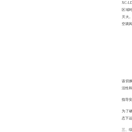
XC-
区域
灭火
空调
该切
活性
指导
为了
态下
三、