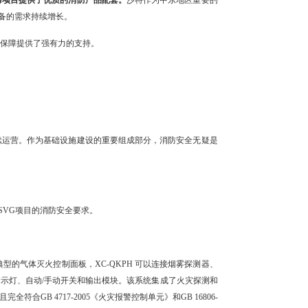
海项目提供了优质的消防产品配套。
沙特作为中东地区重要的
备的需求持续增长。
全保障提供了强有力的支持。
续运营。作为基础设施建设的重要组成部分，消防安全无疑是
SVG项目的消防安全要求。
为典型的气体灭火控制面板，XC-QKPH 可以连接烟雾探测器、
指示灯、自动/手动开关和输出模块。该系统集成了火灾探测和
GB 4717-2005《火灾报警控制单元》和GB 16806-