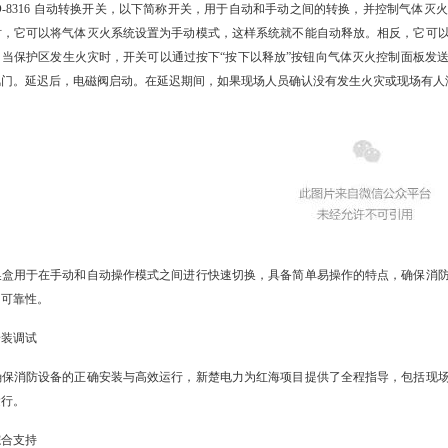
LD-8316 自动转换开关，以下简称开关，用于自动和手动之间的转换，并控制气
时，它可以将气体灭火系统设置为手动模式，这样系统就不能自动释放。相反，它可
。当保护区发生火灾时，开关可以通过按下“按下以释放”按钮向气体灭火控制面板发
风门。延迟后，电磁阀启动。在延迟期间，如果现场人员确认没有发生火灾或现场有人没
换盒用于在手动和自动操作模式之间进行快速切换，具备简单易操作的特点，确保消
和可靠性。
安装调试
确保消防设备的正确安装与高效运行，新楚电力为红海项目提供了全程指导，包括现
运行。
综合支持