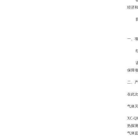
经济
一、
保障
二、
在此
气体
XC-
热探
气体监