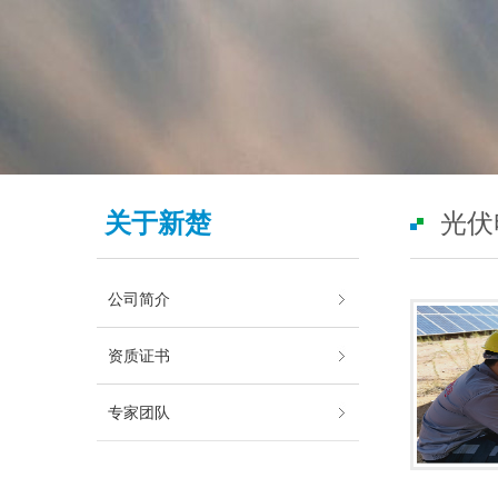
关于新楚
光伏
公司简介
资质证书
专家团队