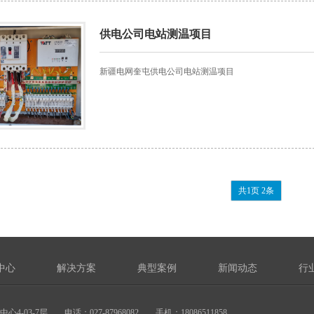
供电公司电站测温项目
新疆电网奎屯供电公司电站测温项目
共1页 2条
中心
解决方案
典型案例
新闻动态
行
03-7层 电话：027-87968082 手机：18086511858