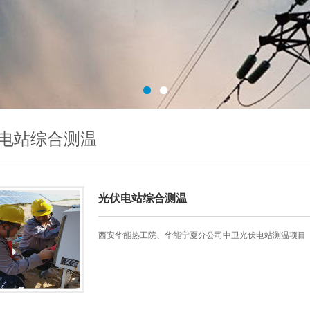
电站综合测温
光伏电站综合测温
西安华能热工院、华能宁夏分公司中卫光伏电站测温项目