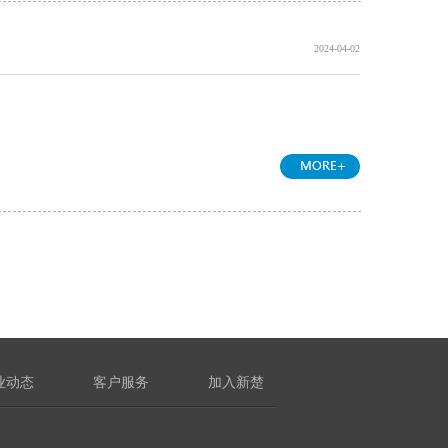
2024-04-02
业动态
客户服务
加入新楚