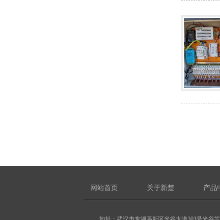
网站首页
关于新楚
产品
地址：武汉市东湖高新区光谷大道303号光谷芯中心4-