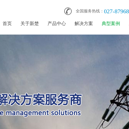
027-8796
全国服务热线：
首页
关于新楚
产品中心
解决方案
典型案例