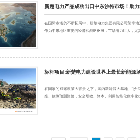
新楚电力产品成功出口中东沙特市场！助力
在国际市场的不断拓展中，新楚电力集团有限公司荣幸地
作为中东地区重要的经济和战略枢纽，市场潜力巨大，尤其
标杆项目:新楚电力建设世界上最长新能源
在国家的双碳政策大背景之下，国内新能源大基地、“沙
维、故障预测预警，安全增效、降本。利用智能化数字化技