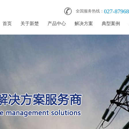
027-8796
全国服务热线：
首页
关于新楚
产品中心
解决方案
典型案例