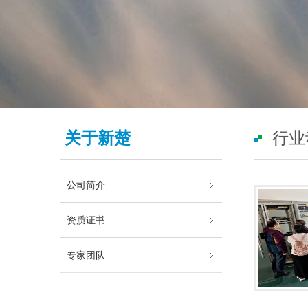
关于新楚
行业
公司简介
资质证书
专家团队