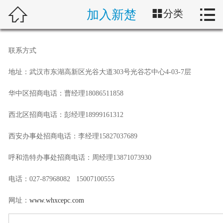




加入新楚
分类
首页
关于新楚
联系方式
产品中心
地址：武汉市东湖高新区光谷大道303号光谷芯中心4-03-7层
解决方案
华中区招商电话：曹经理18086511858
西北区招商电话：彭经理18999161312
典型案例
西安办事处招商电话：李经理15827037689
新闻动态
呼和浩特办事处招商电话：周经理13871073930
行业动态
电话：027-87968082 15007100555
客户服务
网址：
www.whxcepc.com
加入新楚